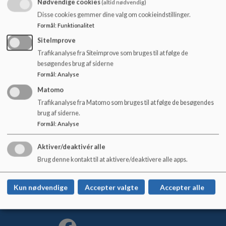
Nødvendige cookies
(altid nødvendig)
o
Alle børn oplever glæde, tryghed og anerkendelse
l
Alla børn mødes med tydelige forventninger og ambitioner
Disse cookies gemmer dine valg om cookieindstillinger.
d
Formål
:
Funktionalitet
Børns handlinger giver mening for dem selv
e
SiteImprove
t
Trafikanalyse fra Siteimprove som bruges til at følge de
besøgendes brug af siderne
Formål
:
Analyse
Møn Skole
Matomo
Stege: Birkevænget 2, 4780 Stege
Trafikanalyse fra Matomo som bruges til at følge de besøgendes
brug af siderne.
Hjertebjerg: Klintevej 237, 4780 Stege
Formål
:
Analyse
moenskole-stege@vordingborg.dk
+ 45 55 36 34 66 +
Aktiver/deaktivér alle
45 55 36 32 80
Brug denne kontakt til at aktivere/deaktivere alle apps.
EAN NR.
5798007210922
Tilgængelighedserklæring
Kun nødvendige
Accepter valgte
Accepter alle
Sitemap