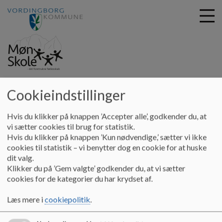
G
Møn Skole
å
Cookieindstillinger
Værdier
Grundlag
Børnesyn
t
i
Hvis du klikker på knappen ’Accepter alle’, godkender du, at
Børnesyn
l
vi sætter cookies til brug for statistik.
h
Hvis du klikker på knappen ’Kun nødvendige,’ sætter vi ikke
o
cookies til statistik – vi benytter dog en cookie for at huske
v
Børnesyn på Møn skole
dit valg.
e
Klikker du på ’Gem valgte’ godkender du, at vi sætter
Børn har potentiale for livsduelighed
d
cookies for de kategorier du har krydset af.
i
Alle børn er unikke og ligeværdige
n
Læs mere i
cookiepolitik
.
Alla børn har ressourcer og udviklingspotentiale
d
Alle børn er en del af fællesskabet og bidrager positivt
h