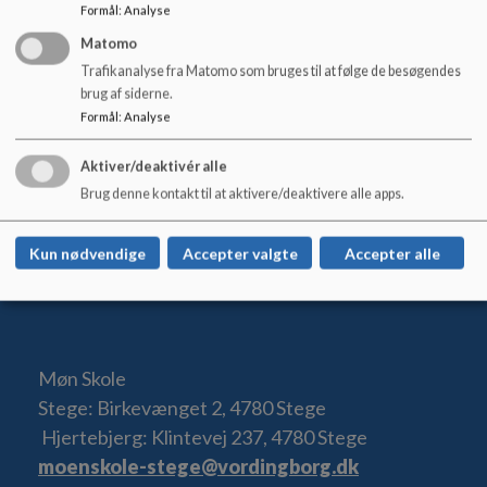
Formål
:
Analyse
Matomo
Trafikanalyse fra Matomo som bruges til at følge de besøgendes
brug af siderne.
Formål
:
Analyse
Aktiver/deaktivér alle
Brug denne kontakt til at aktivere/deaktivere alle apps.
Kun nødvendige
Accepter valgte
Accepter alle
Møn Skole
Stege: Birkevænget 2, 4780 Stege
Hjertebjerg: Klintevej 237, 4780 Stege
moenskole-stege@vordingborg.dk