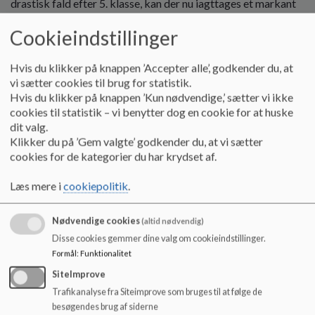
drastisk fald efter 5. klasse, kan der nu iagttages et markant
o
dyk i antallet af hyppige læsere allerede i 3. klasse.
l
Cookieindstillinger
d
Det betyder at en del børn dropper bøgerne, inden de har
e
fået automatiseret deres læsning og altså kan koncentrere
t
Hvis du klikker på knappen ’Accepter alle’, godkender du, at
sig om at forholde sig til
indholdet
af det læste. For at bevarer
vi sætter cookies til brug for statistik.
evnen og lysten til læsning er det nødvendigt med daglig
Hvis du klikker på knappen ’Kun nødvendige,’ sætter vi ikke
træning.
cookies til statistik – vi benytter dog en cookie for at huske
dit valg.
Hvis interessen for en bog skal fastholdes hjælper det ikke at
Klikker du på ’Gem valgte’ godkender du, at vi sætter
have den fremme en eller to gange om ugen. Den skal læses så
cookies for de kategorier du har krydset af.
hurtigt at spændingen kan fastholdes.
Læs mere i
cookiepolitik
.
Derfor læser alle børn på Møn skole tyve minuter hver
dag.
Nødvendige cookies
(altid nødvendig)
Disse cookies gemmer dine valg om cookieindstillinger.
Formål
:
Funktionalitet
SiteImprove
Trafikanalyse fra Siteimprove som bruges til at følge de
besøgendes brug af siderne