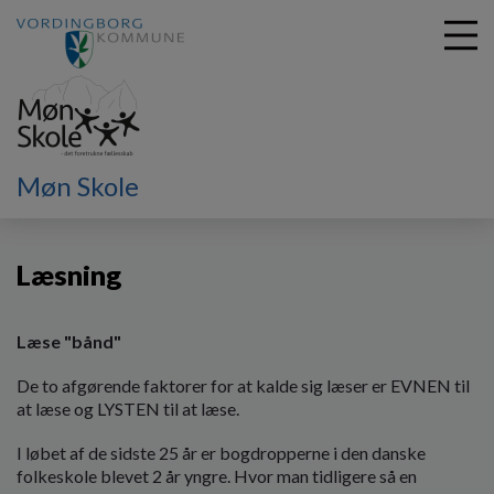
G
Møn Skole
å
Læring
Læsning
t
i
Læsning
l
h
o
v
Læse "bånd"
e
De to afgørende faktorer for at kalde sig læser er EVNEN til
d
at læse og LYSTEN til at læse.
i
n
I løbet af de sidste 25 år er bogdropperne i den danske
d
folkeskole blevet 2 år yngre. Hvor man tidligere så en
h