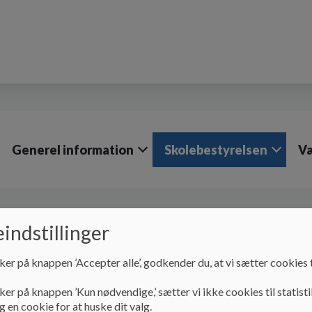
Generel information
Skolebestyrelsen
Væ
Skolebestyrelsen
Dagsordner og referater
Skole
indstillinger
Skoleåret 24/25
ker på knappen ’Accepter alle’, godkender du, at vi sætter cookies t
ker på knappen ’Kun nødvendige,’ sætter vi ikke cookies til statisti
Skoleåret 24/25
 en cookie for at huske dit valg.