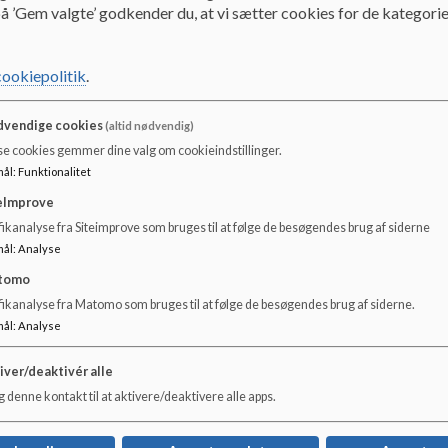
å ’Gem valgte’ godkender du, at vi sætter cookies for de kategorie
Dokumenter
Skolebestyrelsens årsberetning 2024 2025.pdf
cookiepolitik
.
vendige cookies
(altid nødvendig)
Referat SB-møde 300425.pdf
se cookies gemmer dine valg om cookieindstillinger.
mål
:
Funktionalitet
Referat SB-møde 200125.pdf
eImprove
ikanalyse fra Siteimprove som bruges til at følge de besøgendes brug af siderne
mål
:
Analyse
Referat SB-møde 231024.pdf
tomo
fikanalyse fra Matomo som bruges til at følge de besøgendes brug af siderne.
mål
:
Analyse
Referat SB-møde 240924.pdf
iver/deaktivér alle
 denne kontakt til at aktivere/deaktivere alle apps.
Referat af SB-møde 190824_0.pdf