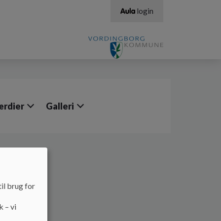
login
rdier
Galleri
året 24/25
il brug for
k – vi