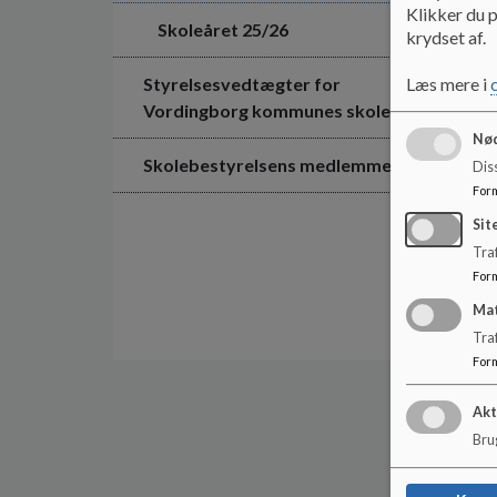
Klikker du p
Skoleåret 25/26
krydset af.
Styrelsesvedtægter for
Læs mere i
Vordingborg kommunes skoler
Nød
Skolebestyrelsens medlemmer
Dis
For
Sit
Traf
For
Ma
Tra
For
Akt
Brug