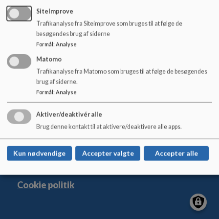
o
SiteImprove
l
d
Trafikanalyse fra Siteimprove som bruges til at følge de
Møn Skole
e
besøgendes brug af siderne
Stege: Birkevænget 2, 4780 Stege
t
Formål
:
Analyse
Hjertebjerg: Klintevej 237, 4780 Stege
Matomo
moenskole-stege@vordingborg.dk
Trafikanalyse fra Matomo som bruges til at følge de besøgendes
+ 45 55 36 34 66 +
brug af siderne.
Formål
:
Analyse
45 55 36 32 80
EAN NR.
5798007210922
Aktiver/deaktivér alle
Tilgængelighedserklæring
Brug denne kontakt til at aktivere/deaktivere alle apps.
Sitemap
Kun nødvendige
Accepter valgte
Accepter alle
Cookie politik