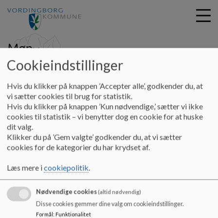
Cookieindstillinger
G
Møn Skole
Hvis du klikker på knappen ’Accepter alle’, godkender du, at
å
Hjem
vi sætter cookies til brug for statistik.
t
Hvis du klikker på knappen ’Kun nødvendige,’ sætter vi ikke
i
cookies til statistik – vi benytter dog en cookie for at huske
Nyt fra skolebestyrelsen
l
dit valg.
h
Klikker du på ’Gem valgte’ godkender du, at vi sætter
o
cookies for de kategorier du har krydset af.
v
Her kan du læse om nyheder fra skolebestyrelsen
e
Læs mere i
cookiepolitik
.
Dokumenter
d
i
Skolebestyrelsens-aarsberetning-2023-2024 (1).pdf
n
Nødvendige cookies
(altid nødvendig)
d
Disse cookies gemmer dine valg om cookieindstillinger.
h
Formål
:
Funktionalitet